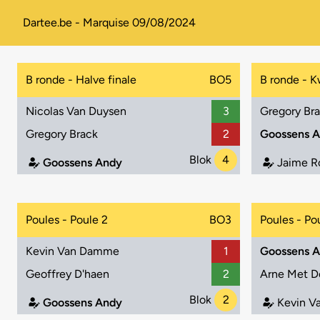
Dartee.be - Marquise 09/08/2024
B ronde - Halve finale
BO5
B ronde - K
Nicolas Van Duysen
3
Gregory Br
Gregory Brack
2
Goossens 
Blok
4
Goossens Andy
Jaime R
Poules - Poule 2
BO3
Poules - Po
Kevin Van Damme
1
Goossens 
Geoffrey D'haen
2
Arne Met D
Blok
2
Goossens Andy
Kevin 