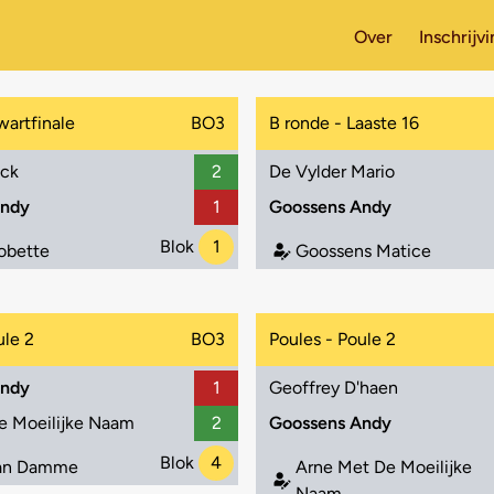
Over
Inschrijv
wartfinale
BO3
B ronde - Laaste 16
ack
2
De Vylder Mario
Andy
1
Goossens Andy
Blok
1
obette
Goossens Matice
ule 2
BO3
Poules - Poule 2
Andy
1
Geoffrey D'haen
e Moeilijke Naam
2
Goossens Andy
Blok
4
Van Damme
Arne Met De Moeilijke
Naam