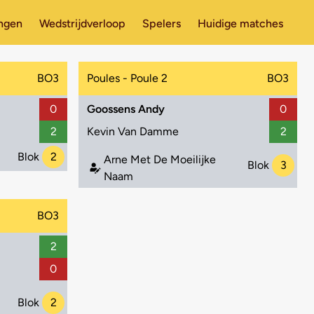
ingen
Wedstrijdverloop
Spelers
Huidige matches
BO3
Poules - Poule 2
BO3
0
Goossens Andy
0
2
Kevin Van Damme
2
Blok
2
Arne Met De Moeilijke
Blok
3
Naam
BO3
2
0
Blok
2