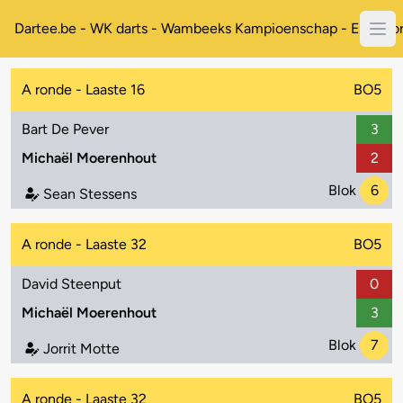
Dartee.be - WK darts - Wambeeks Kampioenschap - Enkelto
A ronde - Laaste 16
BO5
Bart De Pever
3
Michaël Moerenhout
2
Blok
6
Sean Stessens
A ronde - Laaste 32
BO5
David Steenput
0
Michaël Moerenhout
3
Blok
7
Jorrit Motte
A ronde - Laaste 32
BO5