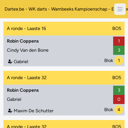
Dartee.be - WK darts - Wambeeks Kampioenschap - Enkelto
A ronde - Laaste 16
BO5
Robin Coppens
1
Cindy Van den Borre
3
Blok
1
Gabriel
A ronde - Laaste 32
BO5
Robin Coppens
3
Gabriel
0
Blok
4
Maxim De Schutter
A ronde - Laaste 32
BO5