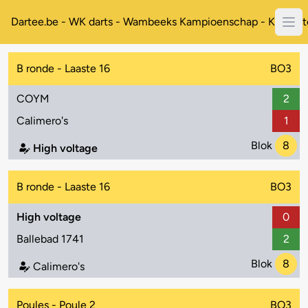
Dartee.be - WK darts - Wambeeks Kampioenschap - Koppelt
B ronde - Laaste 16
BO3
COYM
2
Calimero's
1
Blok
8
High voltage
B ronde - Laaste 16
BO3
High voltage
0
Ballebad 1741
2
Blok
8
Calimero's
Poules - Poule 2
BO3