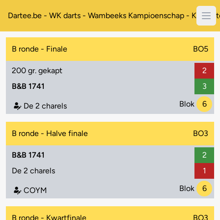
Dartee.be - WK darts - Wambeeks Kampioenschap - Koppelt
B ronde - Finale
BO5
200 gr. gekapt
2
B&B 1741
3
Blok
6
De 2 charels
B ronde - Halve finale
BO3
B&B 1741
2
De 2 charels
1
Blok
6
COYM
B ronde - Kwartfinale
BO3