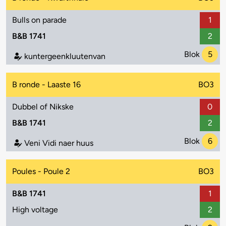
Bulls on parade
1
B&B 1741
2
Blok
5
kuntergeenkluutenvan
B ronde - Laaste 16
BO3
Dubbel of Nikske
0
B&B 1741
2
Blok
6
Veni Vidi naer huus
Poules - Poule 2
BO3
B&B 1741
1
High voltage
2