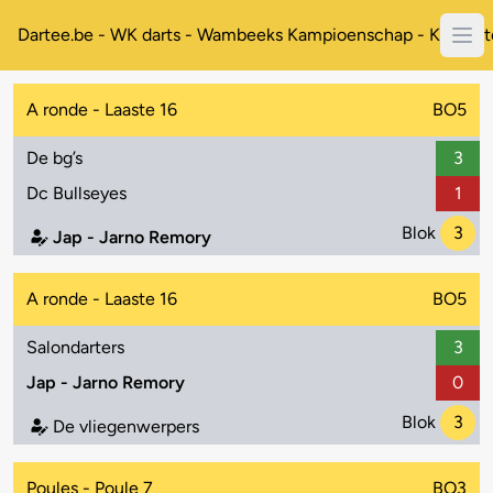
Dartee.be - WK darts - Wambeeks Kampioenschap - Koppelt
A ronde - Laaste 16
BO5
De bg’s
3
Dc Bullseyes
1
Blok
3
Jap - Jarno Remory
A ronde - Laaste 16
BO5
Salondarters
3
Jap - Jarno Remory
0
Blok
3
De vliegenwerpers
Poules - Poule 7
BO3