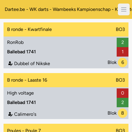
Dartee.be - WK darts - Wambeeks Kampioenschap - Koppelt
B ronde - Kwartfinale
BO3
RonRob
2
Ballebad 1741
1
Blok
6
Dubbel of Nikske
B ronde - Laaste 16
BO3
High voltage
0
Ballebad 1741
2
Blok
8
Calimero's
Poules - Poule 7
BO3