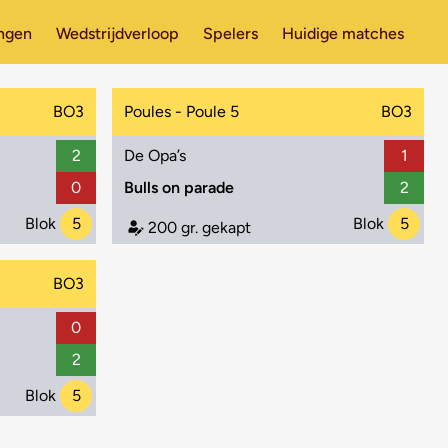
ingen
Wedstrijdverloop
Spelers
Huidige matches
BO3
Poules - Poule 5
BO3
2
De Opa’s
1
0
Bulls on parade
2
Blok
5
Blok
5
200 gr. gekapt
BO3
0
2
Blok
5