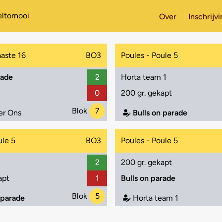
ltornooi
Over
Inschrijv
aaste 16
BO3
Poules - Poule 5
rade
2
Horta team 1
0
200 gr. gekapt
Blok
7
er Ons
Bulls on parade
ule 5
BO3
Poules - Poule 5
2
200 gr. gekapt
apt
1
Bulls on parade
Blok
5
 parade
Horta team 1