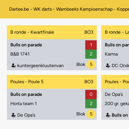
Dartee.be - WK darts - Wambeeks Kampioenschap - Koppe
B ronde - Kwartfinale
BO3
B ronde - L
Bulls on parade
1
Bulls on pa
B&B 1741
2
Karma
Blok
5
kuntergeenkluutenvan
DC Ond
Poules - Poule 5
BO3
Poules - Po
Bulls on parade
0
De Opa’s
Horta team 1
2
200 gr. gek
Blok
5
De Opa’s
Bulls on