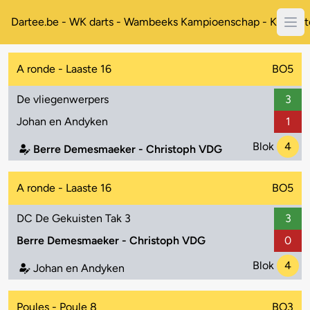
Dartee.be - WK darts - Wambeeks Kampioenschap - Koppelt
A ronde - Laaste 16
BO5
De vliegenwerpers
3
Johan en Andyken
1
Blok
4
Berre Demesmaeker - Christoph VDG
A ronde - Laaste 16
BO5
DC De Gekuisten Tak 3
3
Berre Demesmaeker - Christoph VDG
0
Blok
4
Johan en Andyken
Poules - Poule 8
BO3