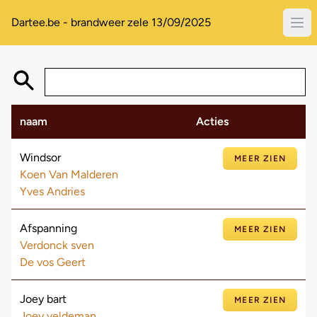
Dartee.be - brandweer zele 13/09/2025
naam
Acties
Windsor
MEER ZIEN
Koen Van Malderen
Yves Andries
Afspanning
MEER ZIEN
Verdonck sven
De vos Geert
Joey bart
MEER ZIEN
Joey veldeman