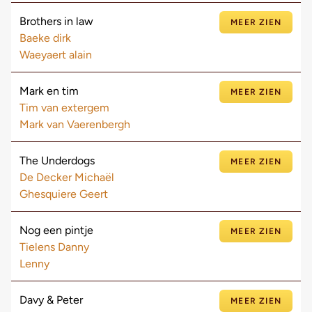
Brothers in law
MEER ZIEN
Baeke dirk
Waeyaert alain
Mark en tim
MEER ZIEN
Tim van extergem
Mark van Vaerenbergh
The Underdogs
MEER ZIEN
De Decker Michaël
Ghesquiere Geert
Nog een pintje
MEER ZIEN
Tielens Danny
Lenny
Davy & Peter
MEER ZIEN