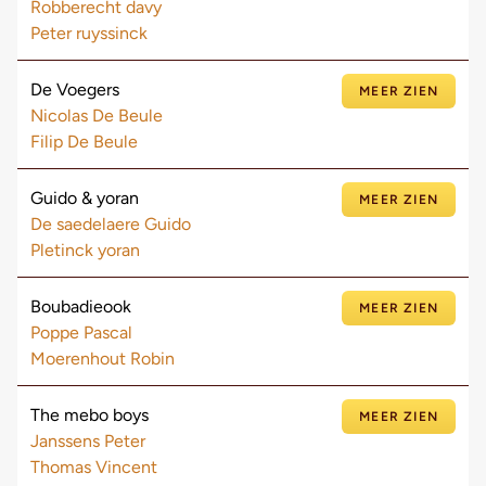
Robberecht davy
Peter ruyssinck
De Voegers
MEER ZIEN
Nicolas De Beule
Filip De Beule
Guido & yoran
MEER ZIEN
De saedelaere Guido
Pletinck yoran
Boubadieook
MEER ZIEN
Poppe Pascal
Moerenhout Robin
The mebo boys
MEER ZIEN
Janssens Peter
Thomas Vincent