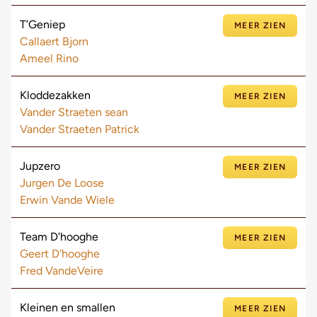
T’Geniep
MEER ZIEN
Callaert Bjorn
Ameel Rino
Kloddezakken
MEER ZIEN
Vander Straeten sean
Vander Straeten Patrick
Jupzero
MEER ZIEN
Jurgen De Loose
Erwin Vande Wiele
Team D'hooghe
MEER ZIEN
Geert D'hooghe
Fred VandeVeire
Kleinen en smallen
MEER ZIEN